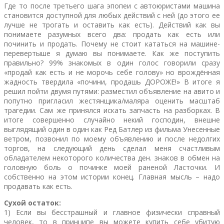
Где то после третьего шага эпопеи с автоюристами машина
становится доступной для любых действий с ней (до этого ее
лучше не трогать и оставить как есть). Действий как вы
понимаете разумных всего два: продать как есть или
починить и продать. Почему не стоит кататься на машине-
перевертыше я думаю вы понимаете. Как же поступить
правильно? 99% знакомых в один голос говорили сразу
«продай как есть и не морочь себе голову» но врождённая
жадность твердила «почини, продашь ДОРОЖЕ!» В итоге я
решил пойти двумя путями: разместил объявление на авито и
попутно пригласил жестянщика/маляра оценить масштаб
трагедии. Сам же принялся искать запчасть на разборках. В
итоге совершенно случайно некий господин, внешне
выглядящий один в один как Ред Батлер из фильма Унесенные
ветром, позвонил по моему объявлению и после недолгих
торгов, на следующий день сделал меня счастливым
обладателем некоторого количества ден. знаков в обмен на
головную боль о починке моей раненой Ласточки. И
собственно на этом истории конец. Главная мысль – надо
продавать как есть.
Сухой остаток:
1) Если вы бесстрашный и главное физически справный
человек, то в принципе вы можете купить себе убитую