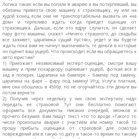
Логика такая: если вы попали в аварию и вы потерпевший, вы
обязаны привезти свою машину к страховщику, ну или на
худой конец если они не транспортабельна вызвать их «на
дом» и терпеливо ждать когда приедет оценщик от
страховщика. Дальше, если это вдруг случится, он сделает
пару фото машины, скажет «Ничего страшного, до свадьбы
все заживет, царапинка сущий пустяк», уедет и вы будете
ждать пока вам не начнут выплачивать те деньги в которые
он оценит ваш ущерб. Что происходит если вы обращаетесь к
авто юристам?
1) Приезжает независимый эксперт-оценщик, смотри вашу
машину и прям похардкору оценивает ущерб, фоткая все в
зад и поперек. Царапина на бампере – бампер под замену,
царапина на фаре – фару под замену! Итд. Услуга платная,
мне она обошлась в 4500р. Но не огорчайтесь эти деньги вы
потом вернете.
2) Получив через недельку у них свою экспертизу надо
передать ее страховой. Тут они бесплатно помогают
оформить все документы. Никаких очередей, звонков и
прочего безумия. Вам пишут текст что то вроде «Такого то
числа произошла авария с участием а/м номер такой то
прошу прибыть оценщика от страховой для осмотра
повреждений а/м в такую-то дату в такое-то время по такому