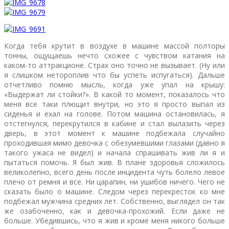
Когда тебя крутит в воздухе в машине массой полторы
тонны, ощущаешь нечто схожее с чувством катания на
каком-то аттракционе. Страх оно точно не вызывает. (Ну или
я слишком нетороплив что бы успеть испугаться). Дальше
отчетливо помню мысль, когда уже упал на крышу:
«Выдержат ли стойки?». В какой то момент, показалось что
меня все таки плющит внутри, но это я просто выпал из
сиденья и ехал на голове. Потом машина остановилась, я
отстегнулся, перекрутился в кабине и стал вылазить через
дверь, в этот момент к машине подбежала случайно
проходившая мимо девочка с обезумевшими глазами (давно я
такого ужаса не видел) и начала спрашивать жив ли я и
пытаться помочь. Я был жив. В плане здоровья сложилось
великолепно, всего день после инцидента чуть болело левое
плечо от ремня и все. Ни царапин, ни ушибов ничего. Чего не
сказать было о машине. Следом через перекресток ко мне
подбежал мужчина средних лет. Собственно, выглядел он так
же озабоченно, как и девочка-прохожий. Если даже не
больше. Убедившись, что я жив и кроме меня никого больше