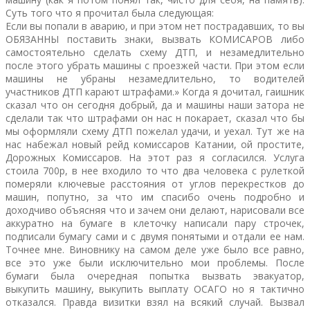
Суть того что я прочитал была следующая:
Если вы попали в аварию, и при этом нет пострадавших, то вы
ОБЯЗАННЫ поставить знаки, вызвать КОМИСАРОВ либо
самостоятельно сделать схему ДТП, и незамедлительно
после этого убрать машины с проезжей части. При этом если
машины не убраны незамедлительно, то водителей
участников ДТП карают штрафами.» Когда я дочитал, гаишник
сказал что он сегодня добрый, да и машины наши затора не
сделали так что штрафами он нас н покарает, сказал что бы
мы оформляли схему ДТП пожелал удачи, и уехал. Тут же на
нас набежал новый рейд комиссаров Катании, ой простите,
Дорожных Комиссаров. На этот раз я согласился. Услуга
стоила 700р, в нее входило то что два человека с рулеткой
померяли ключевые расстояния от углов перекрестков до
машин, попутно, за что им спасибо очень подробно и
доходчиво объясняя что и зачем они делают, нарисовали все
аккуратно на бумаге в клеточку написали пару строчек,
подписали бумагу сами и с двумя понятыми и отдали ее нам.
Точнее мне. Виновнику на самом деле уже было все равно,
все это уже были исключительно мои проблемы. После
бумаги была очередная попытка вызвать эвакуатор,
выкупить машину, выкупить выплату ОСАГО но я тактично
отказался. Правда визитки взял на всякий случай. Вызвал