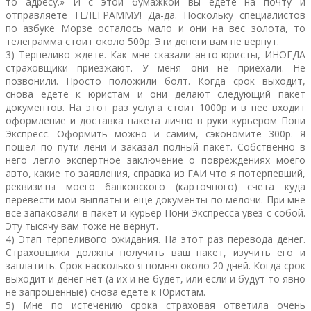
то адресу.» И с этой бумажкой вы едете на почту и
отправляете ТЕЛЕГРАММУ! Да-да. Поскольку специалистов
по азбуке Морзе осталось мало и они на вес золота, то
телеграмма стоит около 500р. Эти денеги вам не вернут.
3) Терпеливо ждете. Как мне сказали авто-юристы, ИНОГДА
страховщики приезжают. У меня они не приехали. Не
позвонили. Просто положили болт. Когда срок выходит,
снова едете к юристам и они делают следующий пакет
документов. На этот раз услуга стоит 1000р и в нее входит
оформление и доставка пакета лично в руки курьером Пони
Экспресс. Оформить можно и самим, сэкономите 300р. Я
пошел по пути лени и заказал полный пакет. Собственно в
него легло экспертное заключение о повреждениях моего
авто, какие то заявления, справка из ГАИ что я потерпевший,
реквизиты моего банковского (карточного) счета куда
перевести мои выплаты и еще документы по мелочи. При мне
все запаковали в пакет и курьер Пони Экспресса увез с собой.
Эту тысячу вам тоже не вернут.
4) Этап терпеливого ожидания. На этот раз перевода денег.
Страховщики должны получить ваш пакет, изучить его и
заплатить. Срок насколько я помню около 20 дней. Когда срок
выходит и денег нет (а их и не будет, или если и будут то явно
не запрошенные) снова едете к Юристам.
5) Мне по истечению срока страховая ответила очень