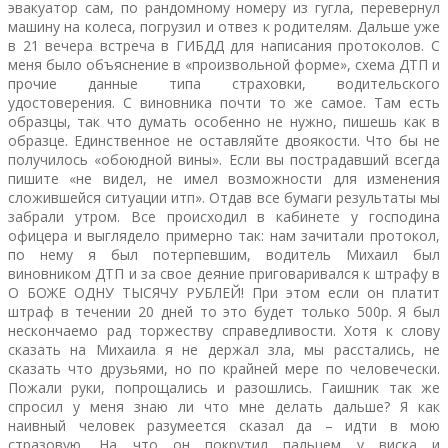
эвакуатор сам, по рандомному номеру из гугла, перевернул
машину на колеса, погрузил и отвез к родителям. Дальше уже
в 21 вечера встреча в ГИБДД для написания протоколов. С
меня было объяснение в «произвольной форме», схема ДТП и
прочие данные типа страховки, водительского
удостоверения. С виновника почти то же самое. Там есть
образцы, так что думать особенно не нужно, пишешь как в
образце. Единственное не оставляйте двоякости. Что бы не
получилось «обоюдной вины». Если вы пострадавший всегда
пишите «не видел, не имел возможности для изменения
сложившейся ситуации итп». Отдав все бумаги результаты мы
забрали утром. Все происходил в кабинете у господина
офицера и выглядело примерно так: нам зачитали протокол,
по нему я был потерпевшим, водитель Михаил был
виновником ДТП и за свое деяние приговаривался к штрафу в
О БОЖЕ ОДНУ ТЫСЯЧУ РУБЛЕЙ! При этом если он платит
штраф в течении 20 дней то это будет только 500р. Я был
нескончаемо рад торжеству справедливости. Хотя к слову
сказать на Михаила я не держал зла, мы расстались, не
сказать что друзьями, но по крайней мере по человечески.
Пожали руки, попрощались и разошлись. Гаишник так же
спросил у меня знаю ли что мне делать дальше? Я как
наивный человек разумеется сказал да – идти в мою
стразовую. На что он покрутил пальцем у виска и