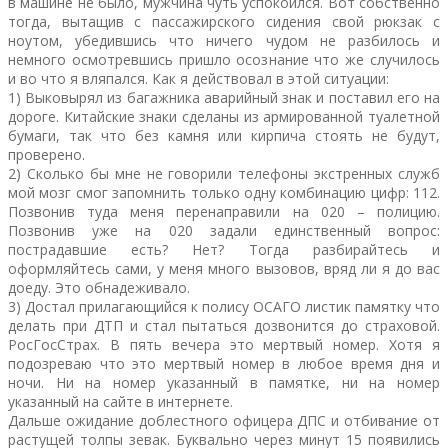
в машине не было, мужчина чуть успокоился. Вот собственно
тогда, вытащив с пассажирского сидения свой рюкзак с
ноутом, убедившись что ничего чудом не разбилось и
немного осмотревшись пришло осознание что же случилось
и во что я вляпался. Как я действовал в этой ситуации:
1) Выковырял из багажника аварийный знак и поставил его на
дороге. Китайские знаки сделаны из армированной туалетной
бумаги, так что без камня или кирпича стоять не будут,
проверено.
2) Сколько бы мне не говорили телефоны экстренных служб
мой мозг смог запомнить только одну комбинацию цифр: 112.
Позвонив туда меня перенаправили на 020 – полицию.
Позвонив уже на 020 задали единственный вопрос:
пострадавшие есть? Нет? Тогда разбирайтесь и
оформляйтесь сами, у меня много вызовов, вряд ли я до вас
доеду. Это обнадеживало.
3) Достал прилагающийся к полису ОСАГО листик памятку что
делать при ДТП и стал пытаться дозвонится до страховой.
РосГосСтрах. В пять вечера это мертвый номер. Хотя я
подозреваю что это мертвый номер в любое время дня и
ночи. Ни на номер указанный в памятке, ни на номер
указанный на сайте в интернете.
Дальше ожидание доблестного офицера ДПС и отбивание от
растущей толпы зевак. Буквально через минут 15 появились