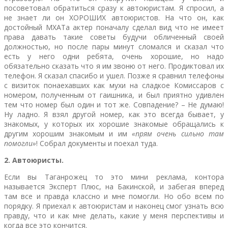
посоветовал обратиться сразу к автоюристам. Я спросил, а
не знает ли он ХОРОШИХ автоюристов. На что он, как
достойный МХАТа актер поначалу сделал вид что не имеет
права давать такие советы будучи обличенный своей
должностью, но после пары минут сломался и сказал что
есть у него одни ребята, очень хорошие, но надо
обязательно сказать что я им звоню от него. Продиктовал их
телефон. Я сказал спасибо и ушел. Позже я сравнил телефоны
с визиток понаехавших как мухи на сладкое Комиссаров с
номером, полученным от гаишника, и был приятно удивлен
тем что номер был один и тот же. Совпадение? – Не думаю!
Ну ладно. Я взял другой номер, как это всегда бывает, у
знакомых, у которых их хорошие знакомые обращались к
другим хорошим знакомым и им
«прям очень сильно там
помогли»
! Собрал документы и поехал туда.
2. Автоюристы.
Если вы Таганрожец то это мини реклама, контора
называется Эксперт Плюс, на Бакинской, и забегая вперед
там все и правда классно и мне помогли. Но обо всем по
порядку. Я приехал к автоюристам и наконец смог узнать всю
правду, что и как мне делать, какие у меня перспективы и
когда все это кончится.