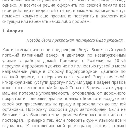
однако, я все-таки решил оформить по свежей памяти все
свои действия в виде этой статьи, возможно написанное тут
поможет кому-то еще правильно поступить в аналогичной
ситуации или избежать каких-либо проблем.
1. Авария
Погода была прекрасная, принцесса была ужасная…
Как и всегда ничего не предвещало беды. Был ясный сухой
погожий пятничный вечер, я двигался по незагруженным
улицам с работы домой. Повернув с Розочки на 10-ый
переулок я продолжил движение по полностью пустой в моем
направлении улице в сторону Водопроводной. Двигаясь по
главной дороге, на перекрестке с улицей Энергетической,
игнорируя знак «уступи дорогу» получил удар в заднее правое
колесо от легкового а/м Хендай Соната. В результате удара
машина потеряла управляемость, оторвалась от дорожного
покрытия и совершив два не полных оборота в воздухе по
своей оси приземлилась на крышу и проехала так до полной
остановки. Поскольку скорости двух автомобилей были не
большие, и я был пристегнут ремнем безопасности никто не
пострадал. Примерно так, если говорить сухим языком все и
случилось. К сожалению мой регистратор заснял только