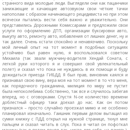
странного вида молодые люди. Выглядели они как пацанчики
занижающие и качающие автозвуком свои чёткие тачки
напополам с образом начинающего рецидивиста но при этом
всячески пытались вести себя важно и уважительно. Они
представились Дорожными Комиссарами и предложили свои
услуги по оформлению ДТП, организации буксировки авто,
выкупу авто, ремонту авто, избавления от лишних денег, ну и
так далее. Очень кстати спокойно и ненавязчиво. Поскольку
мой личный опыт на тот момент в подобных ситуациях
устойчиво был равен нулю, я воспользовался советом
Михаила (так звали мужчину-водителя Хендай Соната, с
легкой руки которого я и совершил свой увлекательный
полет) и сказал что пока не нуждаюсь в их помощи и буду
дожидаться приезда ГИБДД. Я был прав, виновник каялся и
признавал свою вину, вера моя на тот момент в то что меня,
как порядочного гражданина, милиция по миру не пустит
была непоколебима. Собственно, так все и случилось забегая
вперед, но с оговорками. Спустя N-ое количество времени
доблестный офицер таки доехал до нас. Как он потом
признался – просто случайно проезжал мимо и не особенно
планировал изначально. Гаишник первым делом вытащил из
сумки книжку с ПДД открыл на нужной странице, ткнул мне
пальцем и сказал читать в слух. Пока я читал он пофоткал
машину (как я потом понял так, чисто для себя, на память).