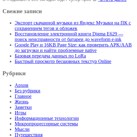
Свежие записи
Экспорт скачанной музыки из Яндекс Музыки на ПК с
сохранением тегов и обложек
Восстановление электронной книги Digma E629 —
поиск неисправности от батареи до waveform e-ink
Google Play и 16KB Page Size: как проверить APK/AAB
до загрузки и найти проблемные native
Базовая передача данных по LoRa
Быстрый просмотр бесшовных текстур Online
Рубрики
Архив
Без рубрики
Главное
Жизнь
Заметки
Игры
Информационные технологии
Микропроцессорные системы
Мысли
Путешествия