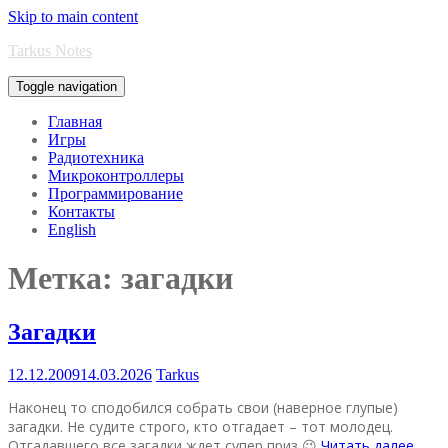
Skip to main content
Tarkus Notes
Toggle navigation
Главная
Игры
Радиотехника
Микроконтроллеры
Программирование
Контакты
English
Метка:
загадки
Загадки
12.12.2009
14.03.2026
Tarkus
Наконец то сподобился собрать свои (наверное глупые)
загадки. Не судите строго, кто отгадает – тот молодец.
Отгадавшего все загадки ждет супер приз 😉
Читать далее