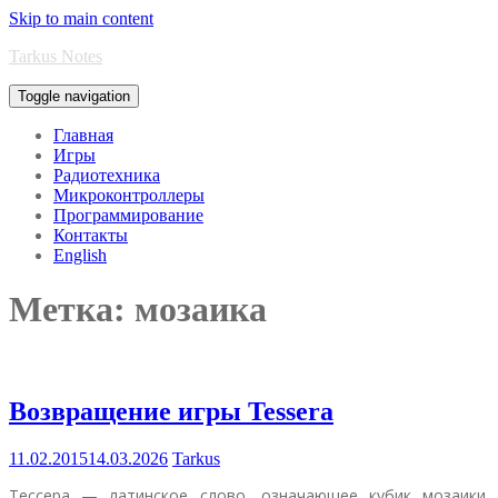
Skip to main content
Tarkus Notes
Toggle navigation
Главная
Игры
Радиотехника
Микроконтроллеры
Программирование
Контакты
English
Метка:
мозаика
Возвращение игры Tessera
11.02.2015
14.03.2026
Tarkus
Тессера — латинское слово, означающее кубик мозаики.