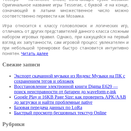
Оригинальное название игры Tesserae, с буквой -e на конце,
означающей в латыни множественное число можно
соответственно перевести как Мозаика.
Игра относится к классу головоломок и логических игр,
отличаясь от других представителей данного класса сложным
набором игровых правил. Однако, при кажущейся на первый
взгляд их запутанности, сам игровой процесс увлекателен и
при небольшой тренировке быстро становится интуитивно
понятен.
Читать далее
Свежие записи
Экспорт скачанной музыки из Яндекс Музыки на ПК с
сохранением тегов и обложек
Восстановление электронной книги Digma E629 —
поиск неисправности от батареи до waveform e-ink
Google Play и 16KB Page Size: как проверить APK/AAB
до загрузки и найти проблемные native
Базовая передача данных по LoRa
Быстрый просмотр бесшовных текстур Online
Рубрики